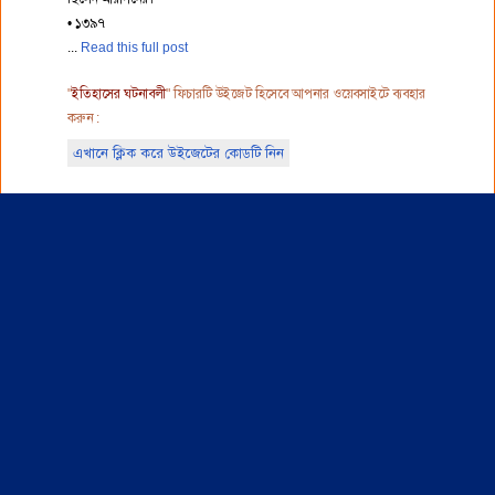
• ১৩৯৭
Read this full post
"
ইতিহাসের ঘটনাবলী
" ফিচারটি উইজেট হিসেবে আপনার ওয়েবসাইটে ব্যবহার
করুন :
এখানে ক্লিক করে উইজেটের কোডটি নিন