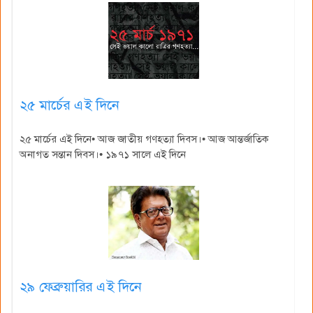
২৫ মার্চের এই দিনে
২৫ মার্চের এই দিনে• আজ জাতীয় গণহত্যা দিবস।• আজ আন্তর্জাতিক
অনাগত সন্তান দিবস।• ১৯৭১ সালে এই দিনে
২৯ ফেব্রুয়ারির এই দিনে