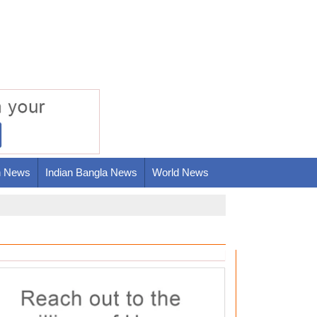
h News
Indian Bangla News
World News