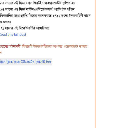
৬৭৫ সালের এই দিনে রয়াল গ্রিনউইচ অবজারভেটরি স্থাপিত হয়।
৯৪ সালের এই দিনে মার্কিন প্রেসিডেন্ট জর্জ ওয়াশিংটন পশ্চিম
সিলভানিয়া মধ্যে হুইস্কি বিদ্রোহ দমন করতে ১৭৯২ জনের সৈন্যবাহিনী পারন
েরন করেন।
৮২১ সালের এই দিনে মিসৌরি আমেরিকার
ead this full post
িহাসের ঘটনাবলী
" ফিচারটি উইজেট হিসেবে আপনার ওয়েবসাইটে ব্যবহার
ন :
ানে ক্লিক করে উইজেটের কোডটি নিন