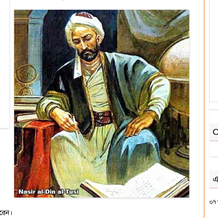
O
এ
০৭ 
করেন।