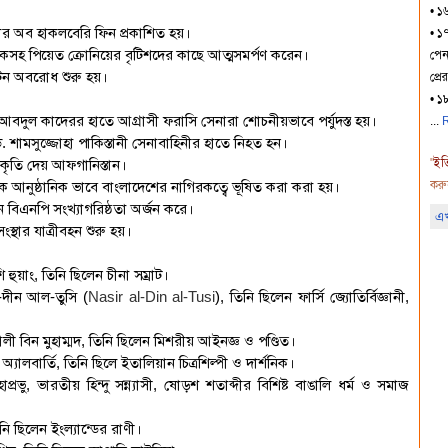
• ১
ার অব হাকলবেরি ফিন প্রকাশিত হয়।
• ১৭
কসহ পিয়েত ক্রোনিয়ের বৃটিশদের কাছে আত্মসমর্পণ করেন।
পেন
টেন অবরোধ শুরু হয়।
প্র
• ১
দুল কাদেরর হাতে আগ্রাসী ফরাসি সেনারা শোচনীয়ভাবে পর্যুদস্ত হয়।
R
. শামসুজ্জোহা পাকিস্তানী সেনাবাহিনীর হাতে নিহত হন।
"
ইত
কৃতি দেয় আফগানিস্তান।
করু
আনুষ্ঠানিক ভাবে বাংলাদেশের নাগিরকত্বে ভূষিত করা করা হয়।
 বিএনপি সংখ্যাগরিষ্ঠতা অর্জন করে।
এখ
থার যাত্রীবহন শুরু হয়।
 হুয়াং, তিনি ছিলেন চীনা সম্রাট।
-দীন আল-তুসি (
Nasir al-Din al-Tusi
), তিনি ছিলেন ফার্সি জ্যোতির্বিজ্ঞানী,
 বিন মুহাম্মদ, তিনি ছিলেন মিশরীয় আইনজ্ঞ ও পণ্ডিত।
ালবার্তি, তিনি ছিলে ইতালিয়ান চিত্রশিল্পী ও দার্শনিক।
ু, ভারতীয় হিন্দু সন্ন্যাসী, ষোড়শ শতাব্দীর বিশিষ্ট বাঙালি ধর্ম ও সমাজ
ি ছিলেন ইংল্যান্ডের রাণী।