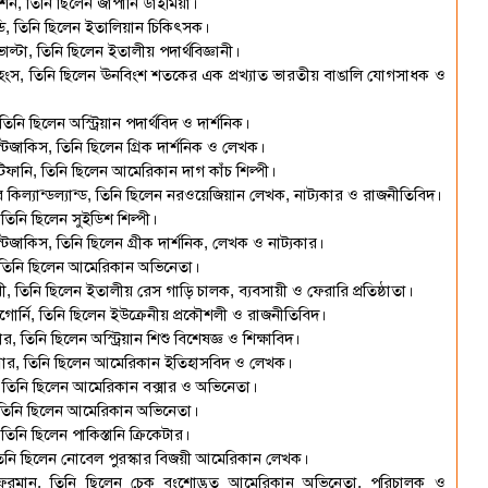
িন, তিনি ছিলেন জাপানি ডাইমিয়া।
েডি, তিনি ছিলেন ইতালিয়ান চিকিৎসক।
্টা, তিনি ছিলেন ইতালীয় পদার্থবিজ্ঞানী।
মহংস, তিনি ছিলেন ঊনবিংশ শতকের এক প্রখ্যাত ভারতীয় বাঙালি যোগসাধক ও
নি ছিলেন অস্ট্রিয়ান পদার্থবিদ ও দার্শনিক।
টজাকিস, তিনি ছিলেন গ্রিক দার্শনিক ও লেখক।
িফানি, তিনি ছিলেন আমেরিকান দাগ কাঁচ শিল্পী।
িল্যান্ডল্যান্ড, তিনি ছিলেন নরওয়েজিয়ান লেখক, নাট্যকার ও রাজনীতিবিদ।
 তিনি ছিলেন সুইডিশ শিল্পী।
জাকিস, তিনি ছিলেন গ্রীক দার্শনিক, লেখক ও নাট্যকার।
ু, তিনি ছিলেন আমেরিকান অভিনেতা।
িনি ছিলেন ইতালীয় রেস গাড়ি চালক, ব্যবসায়ী ও ফেরারি প্রতিষ্ঠাতা।
র্নি, তিনি ছিলেন ইউক্রেনীয় প্রকৌশলী ও রাজনীতিবিদ।
 তিনি ছিলেন অস্ট্রিয়ান শিশু বিশেষজ্ঞ ও শিক্ষাবিদ।
গ্নার, তিনি ছিলেন আমেরিকান ইতিহাসবিদ ও লেখক।
স, তিনি ছিলেন আমেরিকান বক্সার ও অভিনেতা।
, তিনি ছিলেন আমেরিকান অভিনেতা।
নি ছিলেন পাকিস্তানি ক্রিকেটার।
তিনি ছিলেন নোবেল পুরস্কার বিজয়ী আমেরিকান লেখক।
ফরমান, তিনি ছিলেন চেক বংশোদ্ভূত আমেরিকান অভিনেতা, পরিচালক ও