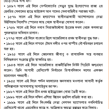
ছেড়ে যেতে বাধ্য হন।
• ১৪৯৭ সালে এই দিনে ডেপ্টফোর্ডের সেতুর যুদ্ধে ইংল্যান্ডের রাজা ২য়
হেনরির সেনাদের হাতে মাইকেল আন গফের সেনাবাহিনীর পরাজয় ঘটে।
• ১৫৭৬ সালে এই দিনে হল্যান্ডের স্বাধীনতাকামী আন্দোলনের নেতা
উইলিয়াম সিলেন্ডি স্পেনের কাছ থেকে স্বাধীনতা ঘোষণা করেন।
• ১৭৫৬ সালে এই দিনে নবাব সিরাজউদ্দৌলা ইংরেজ দখল থেকে কলকাতা
পুনরুদ্ধারে অভিযান চালান।
• ১৭৭৫ সালে এই দিনে বাংকার হিলে আমেরিকার প্রথম স্বাধীনতা যুদ্ধ শুরু।
• ১৯০৫ সালে এই দিনে লন্ডনে টেমস নদীর ওপর বাষ্পীয় নৌপরিবহন চলাচল
শুরু হয়।
• ১৯২৫ সালে এই দিনে জেনেভায় জীবাণু ও রাসায়নিক অস্ত্র ব্যবহার
নিষিদ্ধকরণ সংক্রান্ত চুক্তি স্বাক্ষরিত হয়।
• ১৯৪৩ সালে এই দিনে আমেরিকার রাজনীতিবিদ নিউট গিংগ্রিট জন্মগ্রহণ
করেন। তিনি আগামী প্রেসিডেন্ট নির্বাচনে রিপাবলিকান দলের একজন
মনোনয়ন পদপ্রার্থী।
• ১৯৫৫ সালে এই দিনে পল্টন ময়দানের জনসভায় মওলানা ভাসানী কর্তৃক
পাকিস্তানকে আসসালামু আলাইকুম জ্ঞাপন।
• ১৯৬৭ সালে এই দিনে চীন প্রথম হাইড্রোজেন বোমা তৈরী করে।
• ১৯৯৬ সালে এই দিনে দক্ষিণ এশিয়া উন্নয়ন তহবিল প্রতিষ্ঠা করা হয়।
• ১৯৯৯ সালে এই দিনে কিংবদন্তি নেতা নেলসন ম্যান্ডেলার নবনির্বাচিত
প্রেসিডেন্ট থাবো এমবেকির কাছে দ. আফ্রিকার ক্ষমতা হস্তান্তর করে বিদায়।