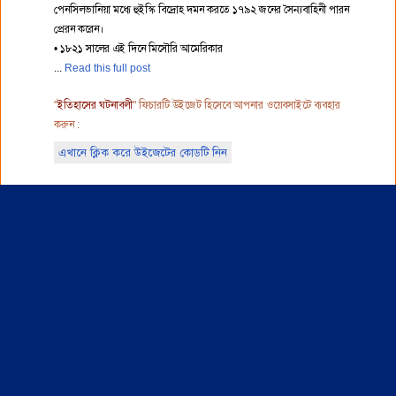
পেনসিলভানিয়া মধ্যে হুইস্কি বিদ্রোহ দমন করতে ১৭৯২ জনের সৈন্যবাহিনী পারন
প্রেরন করেন।
• ১৮২১ সালের এই দিনে মিসৌরি আমেরিকার
Read this full post
"
ইতিহাসের ঘটনাবলী
" ফিচারটি উইজেট হিসেবে আপনার ওয়েবসাইটে ব্যবহার
করুন :
এখানে ক্লিক করে উইজেটের কোডটি নিন