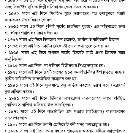
• ১৫৫৫ সালে এই দিনে হুমায়ুন সিন্ধু নদী পার হয়ে লাহোর দখল করে নেন
এবং সিকান্দর সুরিকে দিল্লীর সিংহাসন থেকে উৎখাত করেন।
• ১৫৫৫ সালে এই দিনে সিরহিন্দ যুদ্ধে জয়লাভের পর হুমায়ুনকে সম্রাট
আকবরের উত্তরাধিকার ঘোষণা।
• ১৬৩৩ সালে এই দিনে পৃথিবী সূর্যের চারদিকে ঘুরছে- এই অভিমতের জন্য
গ্যালিলিও গ্যালিলির বিচার শুরু হয়।
• ১৭৬৭ সালে এই দিনে ভিলহেল্ম ফন হুম্বোল্ট, জার্মান ভাষাবিজ্ঞানী ছিলেন।
• ১৭৭২ সালে এই দিনে ব্রিটেন থেকে ক্রীতদাস প্রথা তুলে নেওয়া হয়।
• ১৮১৪ সালে এই দিনে লন্ডনে লর্ডের ক্রিকেট মাঠে প্রথম ক্রিকেট ম্যাচ
অনুষ্ঠিত হয়।
• ১৯১৫ সালে এই দিনে নেপোলিয়ন দ্বিতীয়বার সিংহাসনচ্যুত হন।
• ১৯২১ সালে এই দিনে ৫২টি দেশের ৬০৫ জনপ্রতিনিধির উপস্থিতিতে মস্কোয়
তৃতীয় কমিউনিস্ট আন্তর্জাতিক সম্মেলন শুরু হয়।
• ১৯৪০ সালে এই দিনে সুভাষচন্দ্র বসু জাতীয় কংগ্রেস ত্যাগ করে ফরোয়ার্ড
ব্লক প্রতিষ্ঠা করেন।
• ১৯৪১ সালে এই দিনে হিটলার অপারেশন বারবারোসা নামে পরিচিত
সোভিয়েত রাশিয়া অভিযান শুরু করেছিলেন।
• ১৯৭২ সালে এই দিনে আন্তর্জাতিক শ্রম সংস্থায় (আইএলও) বাংলাদেশের
সদস্যপদ লাভ।
• ১৯৮১ সালে এই দিনে ইরানী প্রেসিডেন্ট বনী সদর ক্ষমতাচ্যুত হয়।
• ১৯৮৯ সালে এই দিনে পনর বছরের গৃহযুদ্ধের অবসান ঘটিয়ে এ্যাংগোলার