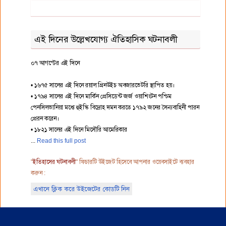
এই দিনের উল্লেখযোগ্য ঐতিহাসিক ঘটনাবলী
০৭ আগস্টের এই দিনে
• ১৬৭৫ সালের এই দিনে রয়াল গ্রিনউইচ অবজারভেটরি স্থাপিত হয়।
• ১৭৯৪ সালের এই দিনে মার্কিন প্রেসিডেন্ট জর্জ ওয়াশিংটন পশ্চিম
পেনসিলভানিয়া মধ্যে হুইস্কি বিদ্রোহ দমন করতে ১৭৯২ জনের সৈন্যবাহিনী পারন
প্রেরন করেন।
• ১৮২১ সালের এই দিনে মিসৌরি আমেরিকার
Read this full post
"
ইতিহাসের ঘটনাবলী
" ফিচারটি উইজেট হিসেবে আপনার ওয়েবসাইটে ব্যবহার
করুন :
এখানে ক্লিক করে উইজেটের কোডটি নিন