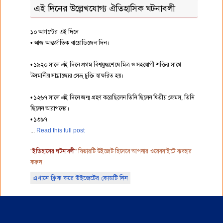
এই দিনের উল্লেখযোগ্য ঐতিহাসিক ঘটনাবলী
১০ আগস্টের এই দিনে
• আজ আন্তর্জাতিক বায়োডিজেল দিন।
• ১৯২০ সালে এই দিনে প্রথম বিশ্বযুদ্ধশেষে মিত্র ও সহযোগী শক্তির সাথে
উসমানীয় সাম্রাজ্যের সেভ্র্ চুক্তি স্বাক্ষরিত হয়।
• ১২৬৭ সালে এই দিনে জন্ম গ্রহণ করেছিলেন তিনি ছিলেন দ্বিতীয় জেমস, তিনি
ছিলেন আরাগনের।
• ১৩৯৭
Read this full post
"
ইতিহাসের ঘটনাবলী
" ফিচারটি উইজেট হিসেবে আপনার ওয়েবসাইটে ব্যবহার
করুন :
এখানে ক্লিক করে উইজেটের কোডটি নিন