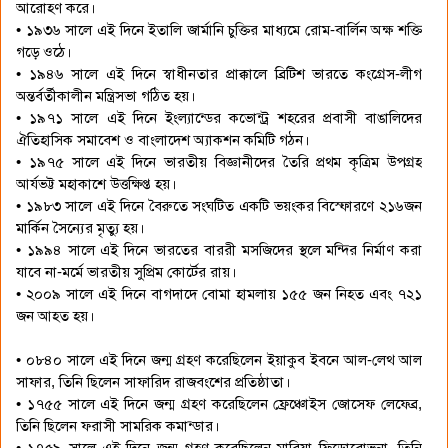
আরোহণ করে।
• ১৯৩৬ সালে এই দিনে ইতালি জার্মানি চুক্তির মাধ্যমে রোম-বার্লিন অক্ষ শক্তি
গড়ে ওঠে।
• ১৯৪৬ সালে এই দিনে স্বাধীনতার প্রাক্কালে ব্রিটিশ ভারতে কংগ্রেস-লীগ
অন্তর্বর্তীকালীন মন্ত্রিসভা গঠিত হয়।
• ১৯৭১ সালে এই দিনে ইংল্যান্ডের কভোন্ট্র শহরের প্রবাসী বাঙালিদের
ঐতিহাসিক সমাবেশ ও বাংলাদেশ অ্যাকশন কমিটি গঠন।
• ১৯৭৫ সালে এই দিনে ভারতীয় বিজ্ঞানীদের তৈরি প্রথম কৃত্রিম উপগ্রহ
আর্যভট্ট মহাকাশে উত্তক্ষিপ্ত হয়।
• ১৯৮৩ সালে এই দিনে বৈরুতে সংঘটিত একটি ভয়ংকর বিস্ফোরণে ২১৬জন
মার্কিন সৈন্যের মৃত্যু হয়।
• ১৯৯৪ সালে এই দিনে ভারতের বাররী মসজিদের স্থলে মন্দির নির্মাণ করা
যাবে না-মর্মে ভারতীয় সুপ্রিম কোর্টের রায়।
• ২০০৯ সালে এই দিনে বাগদাদে বোমা হামলায় ১৫৫ জন নিহত এবং ৭২১
জন আহত হয়।
• ০৮৪০ সালে এই দিনে জন্ম গ্রহণ করেছিলেন ইয়াকুব ইবনে আল-লেথ আল
সাফার, তিনি ছিলেন সাফারিদ রাজবংশের প্রতিষ্ঠাতা।
• ১৭৫৫ সালে এই দিনে জন্ম গ্রহণ করেছিলেন ফ্রেঞ্চোইস জোসেফ লেফেব্র,
তিনি ছিলেন ফরাসী সামরিক কমান্ডার।