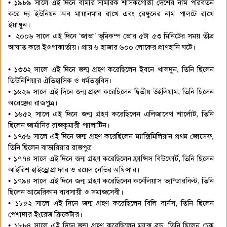
• ১৯৮৯ সালে এই দিনে বার্মার সামরিক শাসকগোষ্ঠী দেশের নাম পরিবর্তন
করে দ্য ইউনিয়ন অব মায়ানমার রাখে এবং রেঙ্গুনের নাম পালটে রাখে
ইয়াঙ্গুন।
• ২০০৬ সালে এই দিনে ‘জাভা’ ভূমিকম্প ভোর ৫টা ৫৩ মিনিটের সময় তীব্র
আঘাত করে ইওগাকার্তায়। প্রায় ৬ হাজার ৬০০ লোকের প্রাণহানি ঘটে।
• ১৩৩২ সালে এই দিনে জন্ম গ্রহণ করেছিলেন ইবনে খালদুন, তিনি ছিলেন
তিউনিশিয়ার ঐতিহাসিক ও ধর্মতত্ত্ববিদ।
• ১৬২৬ সালে এই দিনে জন্ম গ্রহণ করেছিলেন দ্বিতীয় উইলিয়াম, তিনি ছিলেন
অরেঞ্জের রাজপুত্র।
• ১৬৫২ সালে এই দিনে জন্ম গ্রহণ করেছিলেন এলিজাবেথ শার্লোট, তিনি
ছিলেন জার্মানির রাজকুমারী প্যালাটিন।
• ১৭৫৬ সালে এই দিনে জন্ম গ্রহণ করেছিলেন ম্যাক্সিমিলিয়ান প্রথম জোসেফ,
তিনি ছিলেন বাভারিয়ার রাজপুত্র।
• ১৭৭৪ সালে এই দিনে জন্ম গ্রহণ করেছিলেন ফ্রান্সিস বিউফোর্ট, তিনি ছিলেন
আইরিশ হাইড্রোগ্রাফার ও রয়েল নেভির অফিসার।
• ১৭৯৪ সালে এই দিনে জন্ম গ্রহণ করেছিলেন কর্নেলিয়াস ভ্যান্ডারবিল্ট, তিনি
ছিলেন আমেরিকান ব্যবসায়ী ও সমাজসেবী।
• ১৮৫২ সালে এই দিনে জন্ম গ্রহণ করেছিলেন বিলি বার্নস, তিনি ছিলেন
পেশাদার ইংরেজ ক্রিকেটার।
• ১৮৮৪ সালে এই দিনে জন্ম গ্রহণ করেছিলেন ম্যাক্স ব্রড, তিনি ছিলেন চেক