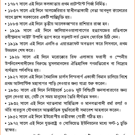
• ১৭৬৭ সালে এই দিনে কলকাতায় প্রথম প্রটেস্টান্ট গির্জা নির্মিত।
• ১৮৩৭ সালে এই দিনে আলজেরিয়ার স্বাধীনতাকামী নেতা আবদুল ক্বাদেরের
সাথে ফ্রান্স সরকারের একটি শান্তিচূক্তি হয়।
• ১৮৮৩ সালে এই দিনে তৃতীয় আলেকজান্ডার রাশিয়ার রাজা হন।
• ১৯১৯ সালে এই দিনে জালিয়ানওয়ালাবাগের হত্যাযজ্ঞের প্রতিবাদে
রবীন্দ্রনাথ ‘নাইট’ উপাধি ত্যাগ করে বড়লাট লর্ড চেমস ফোর্ডকে চিঠি দেন।
• ১৯১৯ সালে এই দিনে এনসি-৪ এয়ারক্রাফট অবতরণ করে লিসবনে, প্রথম
উড্ডয়ন শেষ করে।
• ১৯২৬ সালে এই দিনে মরোক্কোর রিফ এলাকায় ফরাসী ও স্পেনীয়
উপনিবেশবাদীদের বিরুদ্ধে মুসলমানদের ঐতিহাসিক গণপ্রতিরোধ বা বিদ্রোহ
ব্যর্থতায় পর্যবসিত হয়।
• ১৯২৭ সালে এই দিনে বৈমানিক চার্লস লিন্ডবার্গ একাকী বিমান চালিয়ে বিশ্বে
প্রথম আটলান্টিক মহাসাগর পাড়ি দেওয়ার জন্য যাত্রা শুরু করেন।
• ১৯৩০ সালে এই দিনে নিউইয়র্কে ১০৪৬ ফুট বিল্ডিংটি জনসাধারণের জন্য
খুলে দেওয়া হয়, যেটি সে সময় মানুষের তৈরি দীর্ঘতম ভবন।
• ১৯৩২ সালে এই দিনে খ্যাতনামা সাহিত্যিক ও মানবতাবাদী রমাঁ রল্যাঁ ও
অঁরি বারব্যুস যৌথভাবে আন্তর্জাতিক যুদ্ধবিরোধী সমাবেশ আহবানে করেন।
• ১৯৫২ সালে এই দিনে ইউরোপীয় প্রতীরক্ষা গোষ্ঠী গঠিত হয়।
• ১৯৭২ সালে এই দিনে যুক্তরাষ্ট্র ও সোভিয়েত ইউনিয়নের মধ্যে সল্ট-১ চুক্তি
স্বাক্ষর।