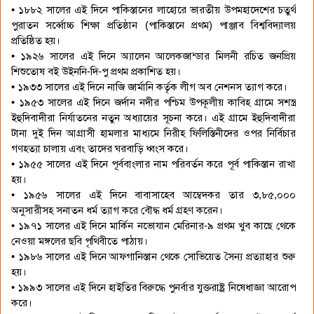
• ১৮৮২ সালের এই দিনে পাকিস্তানের লাহোরে ভারতীয় উপমহাদেশের চতুর্থ
পুরাতন সর্ব্বোচ্চ শিক্ষা প্রতিষ্ঠান (পাকিস্তানে প্রথম) পাঞ্জাব বিশ্ববিদ্যালয়
প্রতিষ্ঠিত হয়।
• ১৯২৬ সালের এই দিনে অ্যালেন আলেকজান্ডার মিলনী রচিত জনপ্রিয়
শিশুতোষ বই উইননি-দি-পু প্রথম প্রকাশিত হয়।
• ১৯৩৩ সালের এই দিনে নাজি জার্মানি কর্তৃক লীগ অব নেশনস ত্যাগ করে।
• ১৯৫৩ সালের এই দিনে জর্দান নদীর পশ্চিম উপকূলীয় কাবিহ গ্রামে সশস্ত্র
ইহুদিবাদীরা নির্যাতনের নতুন অধ্যায়ের সূচনা করে। এই গ্রামে ইহুদিবাদীরা
টানা দুই দিন আগ্রাসী হামলার মাধ্যমে নিরীহ ফিলিস্তিনীদের ওপর নির্বিচার
গণহত্যা চালায় এবং তাদের ঘরবাড়ি ধ্বংস করে।
• ১৯৫৫ সালের এই দিনে পূর্ববাংলার নাম পরিবর্তন করে পূর্ব পাকিস্তান রাখা
হয়।
• ১৯৫৬ সালের এই দিনে বাবাসাহেব আম্বেদকর তার ৩,৮৫,০০০
অনুসারীসহ সনাতন ধর্ম ত্যাগ করে বৌদ্ধ ধর্ম গ্রহণ করেন।
• ১৯৭১ সালের এই দিনে মার্কিন নভোযান মেরিনার-৯ প্রথম খুব কাছে থেকে
নেওয়া মঙ্গলের ছবি পৃথিবীতে পাঠায়।
• ১৯৮৬ সালের এই দিনে আফগানিস্তান থেকে সোভিয়েত সৈন্য প্রত্যাহার শুরু
হয়।
• ১৯৯৩ সালের এই দিনে হাইতির বিরুদ্ধে পুনর্বার যুক্তরাষ্ট্র নিষেধাজ্ঞা আরোপ
করে।