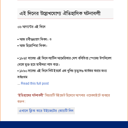
এই দিনের উল্লেখযোগ্য ঐতিহাসিক ঘটনাবলী
০৬ আগস্টের এই দিনে
• আজ রবীন্দ্রপ্রয়াণ দিবস। ও
• আজ হিরোশিমা দিবস।
• ১৮২৫ সালের এই দিনে ল্যাটিন আমেরিকার দেশ বলিভিয়া স্পেনের উপনিবেশ
থেকে মুক্ত হয়ে স্বাধীনতা লাভ করে।
• ১৮৯০ সালের এই দিনে নিউ ইয়র্কে এক খুনির মৃত্যুদণ্ড কার্যকর করার জন্য
সর্বপ্রথম
Read this full post
"
ইতিহাসের ঘটনাবলী
" ফিচারটি উইজেট হিসেবে আপনার ওয়েবসাইটে ব্যবহার
করুন :
এখানে ক্লিক করে উইজেটের কোডটি নিন